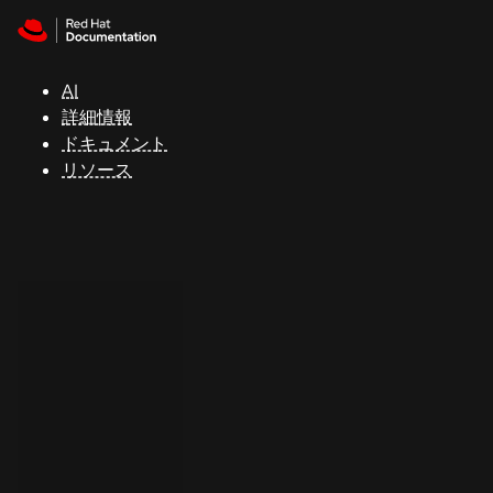
Skip to navigation
Skip to content
サ
ポ
ー
AI
ト
詳細情報
ドキュメント
リソース
コ
ン
ソ
ー
ル
開
発
者
ト
ラ