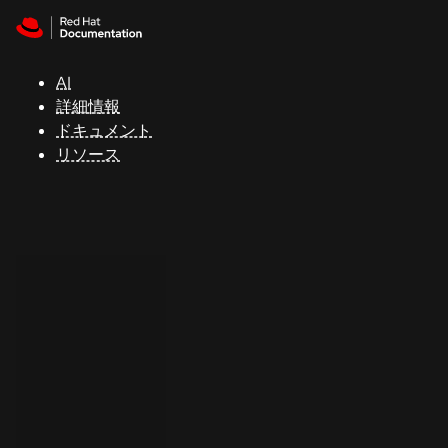
Skip to navigation
Skip to content
サ
ポ
ー
AI
ト
詳細情報
ドキュメント
リソース
コ
ン
ソ
ー
ル
開
発
者
ト
ラ