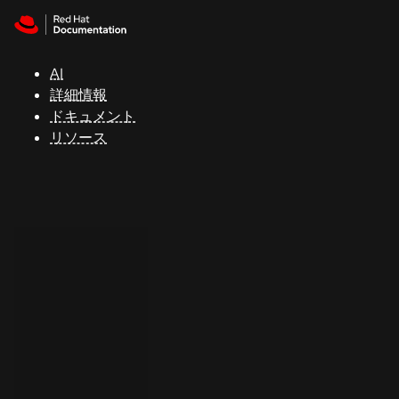
Skip to navigation
Skip to content
サ
ポ
ー
AI
ト
詳細情報
ドキュメント
リソース
コ
ン
ソ
ー
ル
開
発
者
ト
ラ