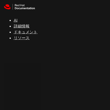
Skip to navigation
Skip to content
サ
ポ
ー
AI
ト
詳細情報
ドキュメント
リソース
コ
ン
ソ
ー
ル
開
発
者
ト
ラ