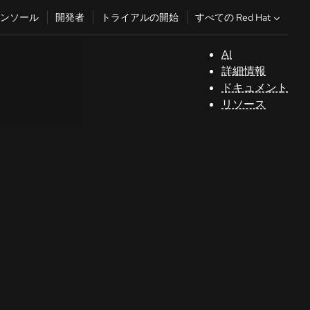
すべての Red Hat
ンソール
開発者
トライアルの開始
AI
サ
詳細情報
ポ
ドキュメント
ー
リソース
ト
コ
ン
ソ
ー
ル
開
発
者