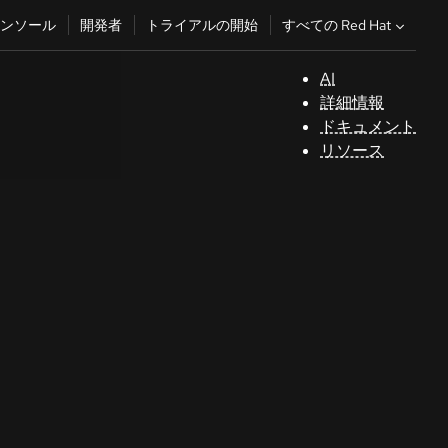
すべての Red Hat
ンソール
開発者
トライアルの開始
AI
サ
詳細情報
ポ
ドキュメント
ー
リソース
ト
コ
ン
ソ
ー
ル
開
発
者