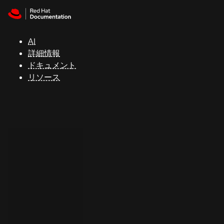
Skip to navigation
Skip to content
サ
ポ
ー
AI
ト
詳細情報
ドキュメント
リソース
コ
ン
ソ
ー
ル
開
発
者
ト
ラ