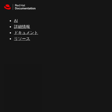
Skip to navigation
Skip to content
サ
ポ
ー
AI
ト
詳細情報
ドキュメント
リソース
コ
ン
ソ
ー
ル
開
発
者
ト
ラ