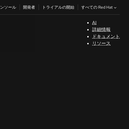
すべての Red Hat
ンソール
開発者
トライアルの開始
AI
サ
詳細情報
ポ
ドキュメント
ー
リソース
ト
コ
ン
ソ
ー
ル
開
発
者