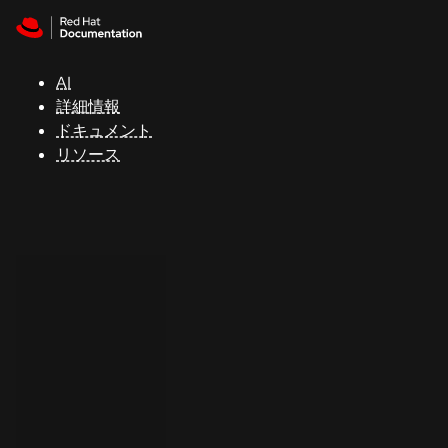
Skip to navigation
Skip to content
サ
ポ
ー
AI
ト
詳細情報
ドキュメント
リソース
コ
ン
ソ
ー
ル
開
発
者
ト
ラ