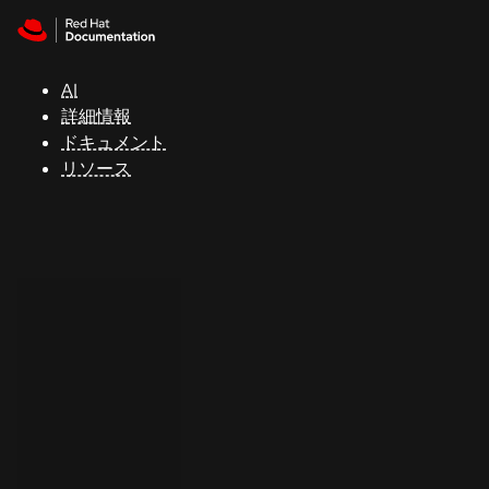
Skip to navigation
Skip to content
サ
ポ
ー
AI
ト
詳細情報
ドキュメント
リソース
コ
ン
ソ
ー
ル
開
発
者
ト
ラ