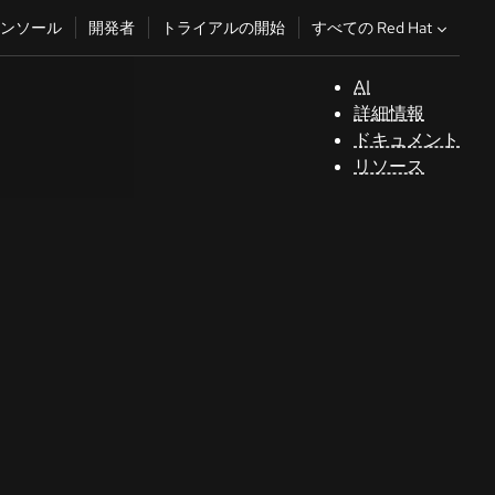
すべての Red Hat
ンソール
開発者
トライアルの開始
AI
サ
詳細情報
ポ
ドキュメント
ー
リソース
ト
コ
ン
ソ
ー
ル
開
発
者