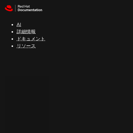
Skip to navigation
Skip to content
サ
ポ
ー
AI
ト
詳細情報
ドキュメント
リソース
コ
ン
ソ
ー
ル
開
発
者
ト
ラ