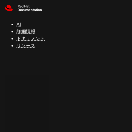
Skip to navigation
Skip to content
サ
ポ
ー
AI
ト
詳細情報
ドキュメント
リソース
コ
ン
ソ
ー
ル
開
発
者
ト
ラ