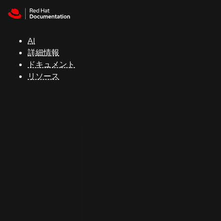
Skip to navigation
Skip to content
サ
ポ
ー
AI
ト
詳細情報
ドキュメント
リソース
コ
ン
ソ
ー
ル
開
発
者
ト
ラ