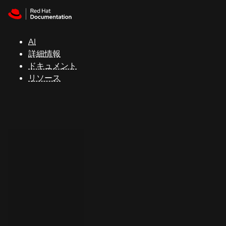
Skip to navigation
Skip to content
サ
ポ
ー
AI
ト
詳細情報
ドキュメント
リソース
コ
ン
ソ
ー
ル
開
発
者
ト
ラ