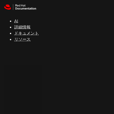
Skip to navigation
Skip to content
サ
ポ
ー
AI
ト
詳細情報
ドキュメント
リソース
コ
ン
ソ
ー
ル
開
発
者
ト
ラ