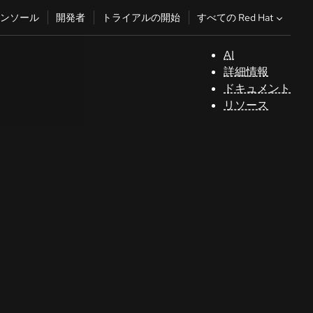
すべての Red Hat
ンソール
開発者
トライアルの開始
AI
サ
詳細情報
ポ
ドキュメント
ー
リソース
ト
コ
ン
ソ
ー
ル
開
発
者