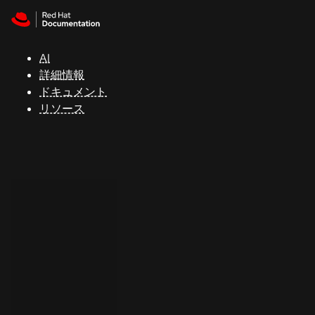
Skip to navigation
Skip to content
サ
ポ
ー
AI
ト
詳細情報
ドキュメント
リソース
コ
ン
ソ
ー
ル
開
発
者
ト
ラ