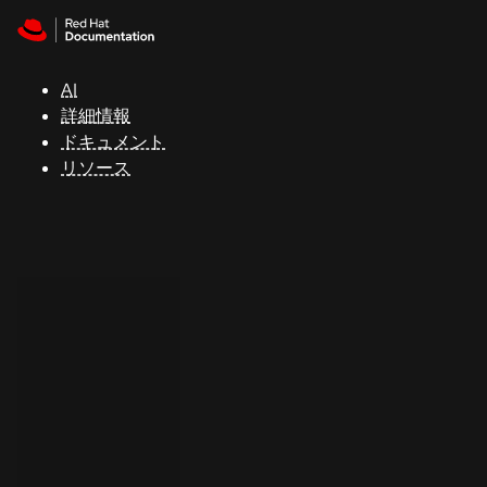
Skip to navigation
Skip to content
サ
ポ
ー
AI
ト
詳細情報
ドキュメント
リソース
コ
ン
ソ
ー
ル
開
発
者
ト
ラ