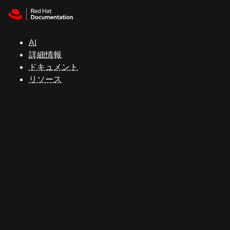
Skip to navigation
Skip to content
サ
ポ
ー
AI
ト
詳細情報
ドキュメント
リソース
コ
ン
ソ
ー
ル
開
発
者
ト
ラ