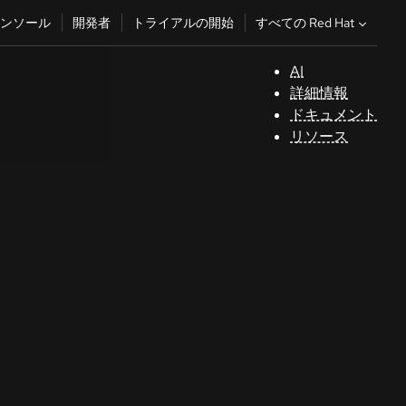
すべての Red Hat
ンソール
開発者
トライアルの開始
AI
サ
詳細情報
ポ
ドキュメント
ー
リソース
ト
コ
ン
ソ
ー
ル
開
発
者