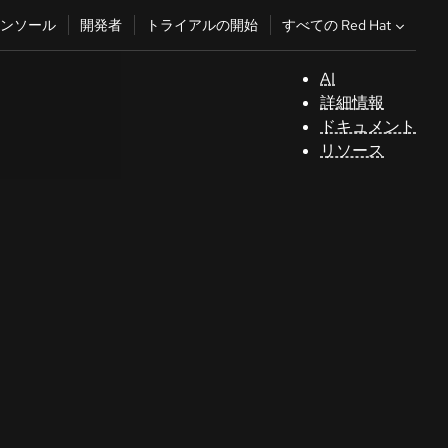
すべての Red Hat
ンソール
開発者
トライアルの開始
AI
サ
詳細情報
ポ
ドキュメント
ー
リソース
ト
コ
ン
ソ
ー
ル
開
発
者