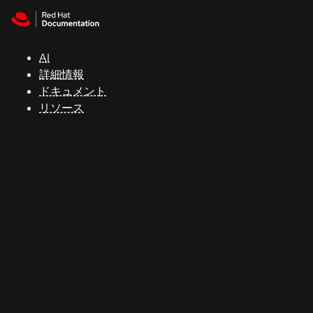
Skip to navigation
Skip to content
サ
ポ
ー
AI
ト
詳細情報
ドキュメント
リソース
コ
ン
ソ
ー
ル
開
発
者
ト
ラ