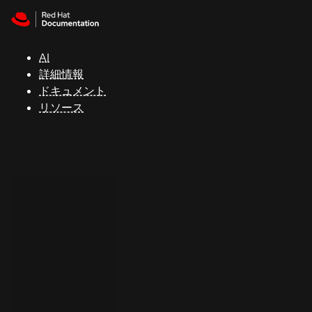
Skip to navigation
Skip to content
サ
ポ
ー
AI
ト
詳細情報
ドキュメント
リソース
コ
ン
ソ
ー
ル
開
発
者
ト
ラ