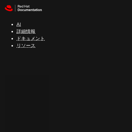
Skip to navigation
Skip to content
サ
ポ
ー
AI
ト
詳細情報
ドキュメント
リソース
コ
ン
ソ
ー
ル
開
発
者
ト
ラ