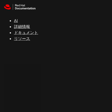
Skip to navigation
Skip to content
サ
ポ
ー
AI
ト
詳細情報
ドキュメント
リソース
コ
ン
ソ
ー
ル
開
発
者
ト
ラ