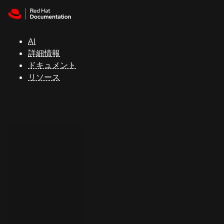
Skip to navigation
Skip to content
サ
ポ
ー
AI
ト
詳細情報
ドキュメント
リソース
コ
ン
ソ
ー
ル
開
発
者
ト
ラ