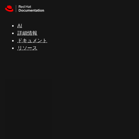
Skip to navigation
Skip to content
サ
ポ
ー
AI
ト
詳細情報
ドキュメント
リソース
コ
ン
ソ
ー
ル
開
発
者
ト
ラ