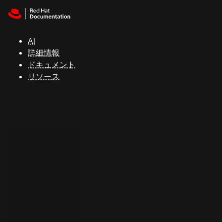
Skip to navigation
Skip to content
サ
ポ
ー
AI
ト
詳細情報
ドキュメント
リソース
コ
ン
ソ
ー
ル
開
発
者
ト
ラ