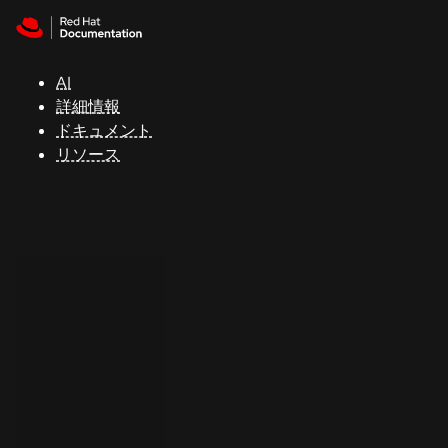
Skip to navigation
Skip to content
サ
ポ
ー
AI
ト
詳細情報
ドキュメント
リソース
コ
ン
ソ
ー
ル
開
発
者
ト
ラ