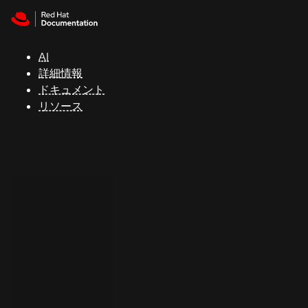
Skip to navigation
Skip to content
サ
ポ
ー
AI
ト
詳細情報
ドキュメント
リソース
コ
ン
ソ
ー
ル
開
発
者
ト
ラ