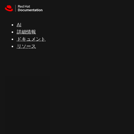
Skip to navigation
Skip to content
サ
ポ
ー
AI
ト
詳細情報
ドキュメント
リソース
コ
ン
ソ
ー
ル
開
発
者
ト
ラ