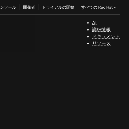
すべての Red Hat
ンソール
開発者
トライアルの開始
AI
サ
詳細情報
ポ
ドキュメント
ー
リソース
ト
コ
ン
ソ
ー
ル
開
発
者