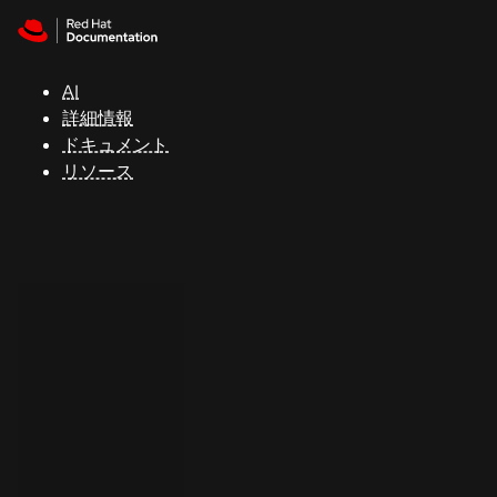
Skip to navigation
Skip to content
サ
ポ
ー
AI
ト
詳細情報
ドキュメント
リソース
コ
ン
ソ
ー
ル
開
発
者
ト
ラ