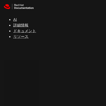
Skip to navigation
Skip to content
サ
ポ
ー
AI
ト
詳細情報
ドキュメント
リソース
コ
ン
ソ
ー
ル
開
発
者
ト
ラ