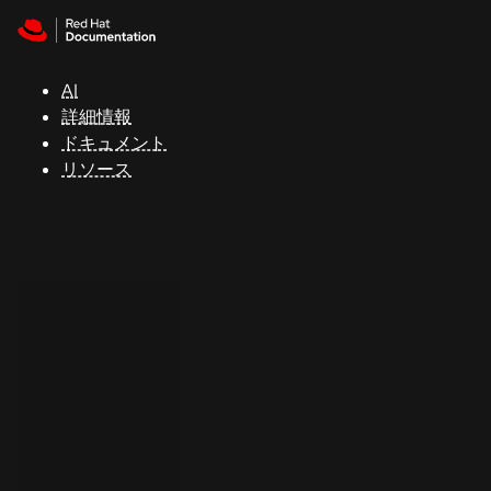
Skip to navigation
Skip to content
サ
ポ
ー
AI
ト
詳細情報
ドキュメント
リソース
コ
ン
ソ
ー
ル
開
発
者
ト
ラ