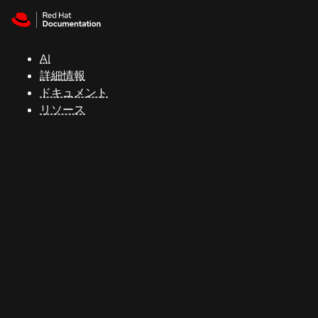
Skip to navigation
Skip to content
サ
ポ
ー
AI
ト
詳細情報
ドキュメント
リソース
コ
ン
ソ
ー
ル
開
発
者
ト
ラ