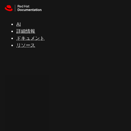
Skip to navigation
Skip to content
サ
ポ
ー
AI
ト
詳細情報
ドキュメント
リソース
コ
ン
ソ
ー
ル
開
発
者
ト
ラ