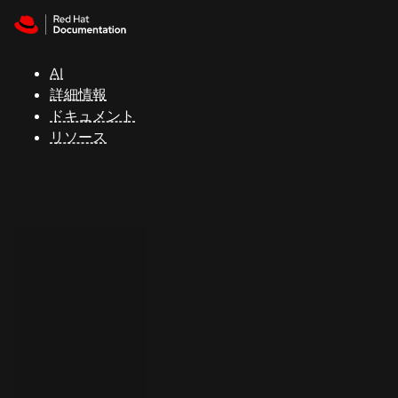
Skip to navigation
Skip to content
サ
ポ
ー
AI
ト
詳細情報
ドキュメント
リソース
コ
ン
ソ
ー
ル
開
発
者
ト
ラ