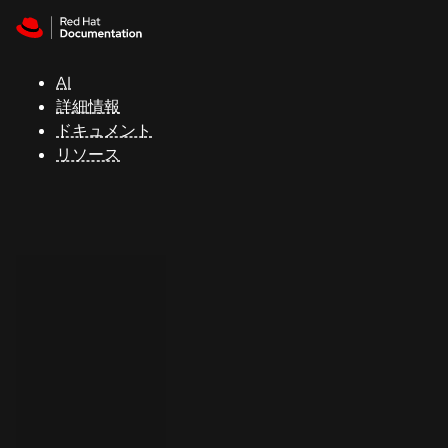
Skip to navigation
Skip to content
サ
ポ
ー
AI
ト
詳細情報
ドキュメント
リソース
コ
ン
ソ
ー
ル
開
発
者
ト
ラ