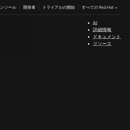
すべての Red Hat
ンソール
開発者
トライアルの開始
AI
サ
詳細情報
ポ
ドキュメント
ー
リソース
ト
コ
ン
ソ
ー
ル
開
発
者