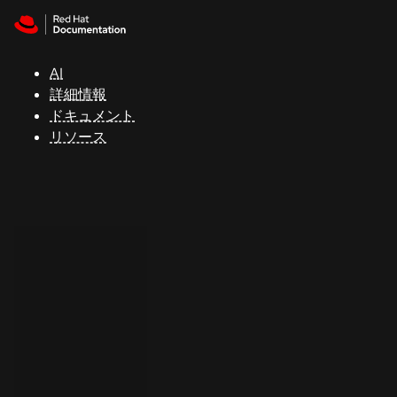
Skip to navigation
Skip to content
サ
ポ
ー
AI
ト
詳細情報
ドキュメント
リソース
コ
ン
ソ
ー
ル
開
発
者
ト
ラ