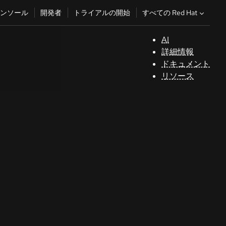
すべての Red Hat
ンソール
開発者
トライアルの開始
AI
サ
詳細情報
ポ
ドキュメント
ー
リソース
ト
コ
ン
ソ
ー
ル
開
発
者