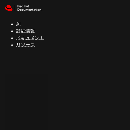
Skip to navigation
Skip to content
サ
ポ
ー
AI
ト
詳細情報
ドキュメント
リソース
コ
ン
ソ
ー
ル
開
発
者
ト
ラ