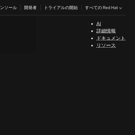
すべての Red Hat
ンソール
開発者
トライアルの開始
AI
サ
詳細情報
ポ
ドキュメント
ー
リソース
ト
コ
ン
ソ
ー
ル
開
発
者