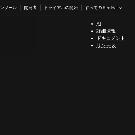
すべての Red Hat
ンソール
開発者
トライアルの開始
AI
サ
詳細情報
ポ
ドキュメント
ー
リソース
ト
コ
ン
ソ
ー
ル
開
発
者