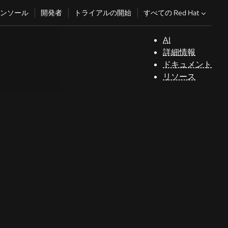
すべての Red Hat
ンソール
開発者
トライアルの開始
AI
サ
詳細情報
ポ
ドキュメント
ー
リソース
ト
コ
ン
ソ
ー
ル
開
発
者