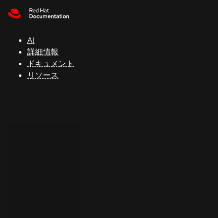
Skip to navigation
Skip to content
サ
ポ
ー
AI
ト
詳細情報
ドキュメント
リソース
コ
ン
ソ
ー
ル
開
発
者
ト
ラ