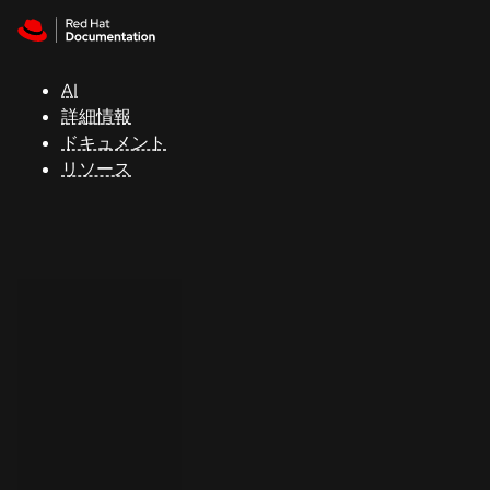
Skip to navigation
Skip to content
サ
ポ
ー
AI
ト
詳細情報
ドキュメント
リソース
コ
ン
ソ
ー
ル
開
発
者
ト
ラ